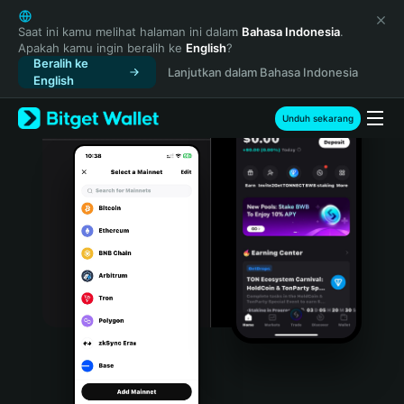
English
日本語
Saat ini kamu melihat halaman ini dalam
Bahasa Indonesia
.
Apakah kamu ingin beralih ke
English
?
Tiếng Việt
Beralih ke
Lanjutkan dalam Bahasa Indonesia
Русский
English
Español (Latinoamérica)
Türkçe
Unduh sekarang
Italiano
Français
Deutsch
简体中文
繁體中文
Português (Portugal)
Bahasa Indonesia
ภาษาไทย
हिन्दी
বাংলা
Español
Português (Brasil)
Español (Argentina)