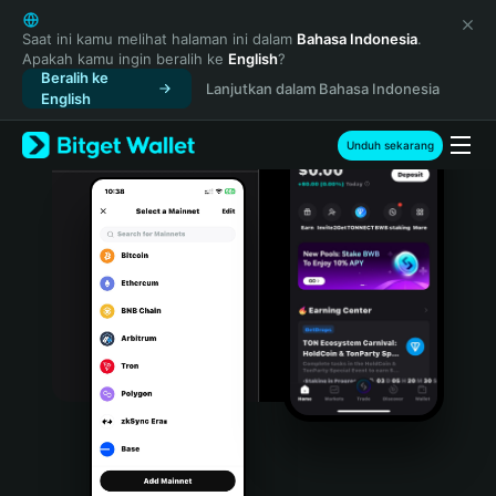
English
日本語
Saat ini kamu melihat halaman ini dalam
Bahasa Indonesia
.
Apakah kamu ingin beralih ke
English
?
Tiếng Việt
Beralih ke
Lanjutkan dalam Bahasa Indonesia
Русский
English
Español (Latinoamérica)
Türkçe
Unduh sekarang
Italiano
Français
Deutsch
简体中文
繁體中文
Português (Portugal)
Bahasa Indonesia
ภาษาไทย
हिन्दी
বাংলা
Español
Português (Brasil)
Español (Argentina)