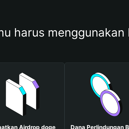
u harus menggunakan
atkan Airdrop doge
Dana Perlindungan B