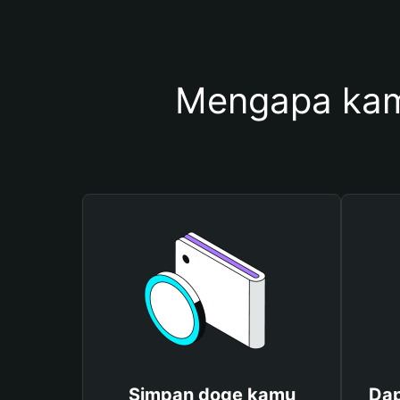
Mengapa kam
Simpan doge kamu
Dap