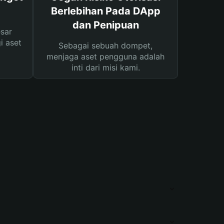
Berlebihan Pada DApp
dan Penipuan
sar
i aset
Sebagai sebuah dompet,
menjaga aset pengguna adalah
inti dari misi kami.