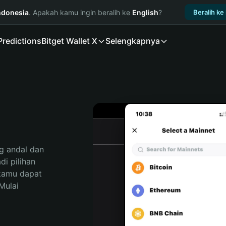
ndonesia
. Apakah kamu ingin beralih ke
English
?
Beralih ke
Predictions
Bitget Wallet X
Selengkapnya
 andal dan 
 pilihan 
kamu dapat 
ulai 