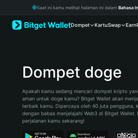
English
Saat ini kamu melihat halaman ini dalam
Bahasa I
日本語
Tiếng Việt
Dompet
Kartu
Swap
Earn
Русский
Español (Latinoamérica)
Türkçe
Italiano
Français
Deutsch
Dompet doge
简体中文
繁體中文
Português (Portugal)
Apakah kamu sedang mencari dompet kripto yang
Bahasa Indonesia
aman untuk doge kamu? Bitget Wallet akan menjadi
ภาษาไทย
terbaik kamu. Dipercaya oleh 40 juta pengguna, 
हिन्दी
dengan bebas menjelajahi Web3 di Bitget Wallet. M
বাংলা
perjalanan kamu sekarang!
Español
Português (Brasil)
Español (Argentina)