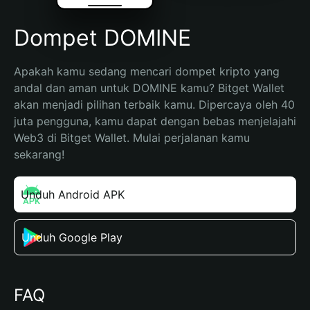
Dompet DOMINE
Apakah kamu sedang mencari dompet kripto yang 
andal dan aman untuk DOMINE kamu? Bitget Wallet 
akan menjadi pilihan terbaik kamu. Dipercaya oleh 40 
juta pengguna, kamu dapat dengan bebas menjelajahi 
Web3 di Bitget Wallet. Mulai perjalanan kamu 
sekarang!
Unduh Android APK
Unduh Google Play
FAQ