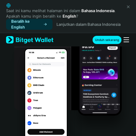
English
日本語
Saat ini kamu melihat halaman ini dalam
Bahasa Indonesia
.
Apakah kamu ingin beralih ke
English
?
Tiếng Việt
Beralih ke
Lanjutkan dalam Bahasa Indonesia
Русский
English
Español (Latinoamérica)
Türkçe
Unduh sekarang
Italiano
Français
Deutsch
简体中文
繁體中文
Português (Portugal)
Bahasa Indonesia
ภาษาไทย
हिन्दी
বাংলা
Español
Português (Brasil)
Español (Argentina)