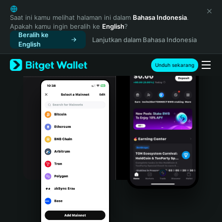
English
日本語
Saat ini kamu melihat halaman ini dalam
Bahasa Indonesia
.
Apakah kamu ingin beralih ke
English
?
Tiếng Việt
Beralih ke
Lanjutkan dalam Bahasa Indonesia
Русский
English
Español (Latinoamérica)
Türkçe
Unduh sekarang
Italiano
Français
Deutsch
简体中文
繁體中文
Português (Portugal)
Bahasa Indonesia
ภาษาไทย
हिन्दी
বাংলা
Español
Português (Brasil)
Español (Argentina)