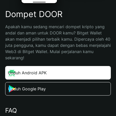
Dompet DOOR
Apakah kamu sedang mencari dompet kripto yang 
andal dan aman untuk DOOR kamu? Bitget Wallet 
akan menjadi pilihan terbaik kamu. Dipercaya oleh 40 
juta pengguna, kamu dapat dengan bebas menjelajahi 
Web3 di Bitget Wallet. Mulai perjalanan kamu 
sekarang!
Unduh Android APK
Unduh Google Play
FAQ