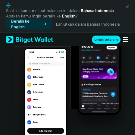
English
日本語
Saat ini kamu melihat halaman ini dalam
Bahasa Indonesia
.
Apakah kamu ingin beralih ke
English
?
Tiếng Việt
Beralih ke
Lanjutkan dalam Bahasa Indonesia
Русский
English
Español (Latinoamérica)
Türkçe
Unduh sekarang
Italiano
Français
Deutsch
简体中文
繁體中文
Português (Portugal)
Bahasa Indonesia
ภาษาไทย
हिन्दी
বাংলা
Español
Português (Brasil)
Español (Argentina)