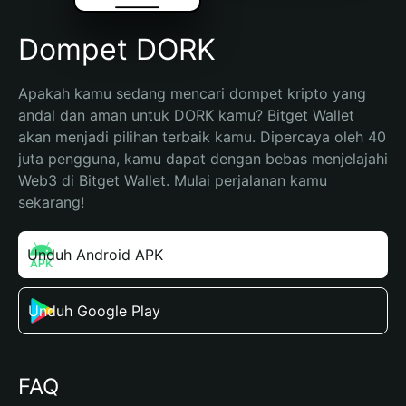
Dompet DORK
Apakah kamu sedang mencari dompet kripto yang 
andal dan aman untuk DORK kamu? Bitget Wallet 
akan menjadi pilihan terbaik kamu. Dipercaya oleh 40 
juta pengguna, kamu dapat dengan bebas menjelajahi 
Web3 di Bitget Wallet. Mulai perjalanan kamu 
sekarang!
Unduh Android APK
Unduh Google Play
FAQ