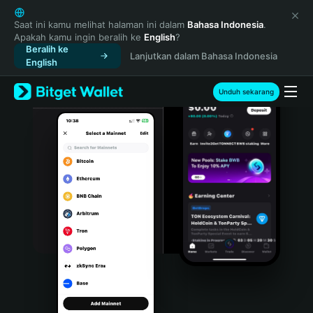
English
日本語
Saat ini kamu melihat halaman ini dalam
Bahasa Indonesia
.
Apakah kamu ingin beralih ke
English
?
Tiếng Việt
Beralih ke
Lanjutkan dalam Bahasa Indonesia
Русский
English
Español (Latinoamérica)
Türkçe
Unduh sekarang
Italiano
Français
Deutsch
简体中文
繁體中文
Português (Portugal)
Bahasa Indonesia
ภาษาไทย
हिन्दी
বাংলা
Español
Português (Brasil)
Español (Argentina)