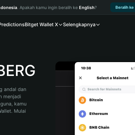
ndonesia
. Apakah kamu ingin beralih ke
English
?
Beralih ke
Predictions
Bitget Wallet X
Selengkapnya
BERG
 andal dan 
 menjadi 
gguna, kamu 
llet. Mulai 