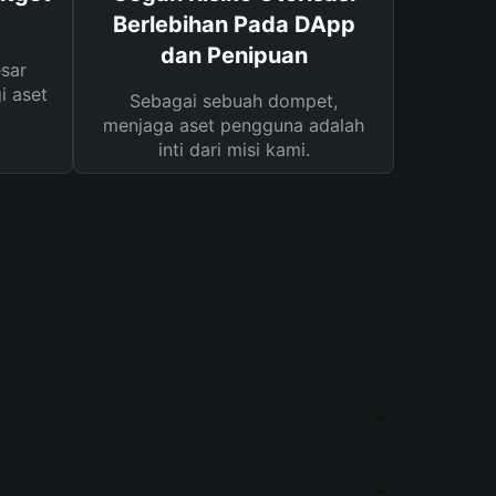
Berlebihan Pada DApp
dan Penipuan
sar
i aset
Sebagai sebuah dompet,
menjaga aset pengguna adalah
inti dari misi kami.