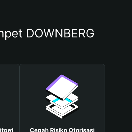
ompet DOWNBERG
itget
Cegah Risiko Otorisasi