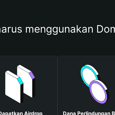
harus menggunakan D
Dapatkan Airdrop
Dana Perlindungan B