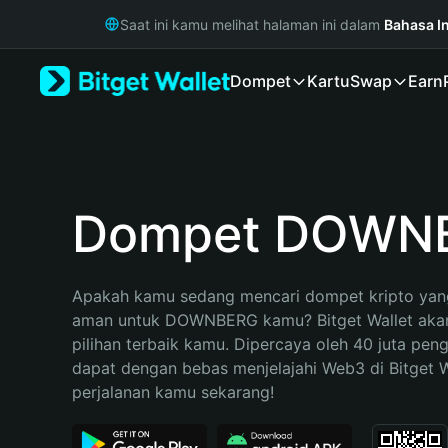
English
Saat ini kamu melihat halaman ini dalam
Bahasa I
日本語
Tiếng Việt
Dompet
Kartu
Swap
Earn
Русский
Español (Latinoamérica)
Türkçe
Italiano
Français
Deutsch
Dompet DOWN
简体中文
繁體中文
Português (Portugal)
Apakah kamu sedang mencari dompet kripto yang
Bahasa Indonesia
aman untuk DOWNBERG kamu? Bitget Wallet akan
ภาษาไทย
pilihan terbaik kamu. Dipercaya oleh 40 juta pen
हिन्दी
dapat dengan bebas menjelajahi Web3 di Bitget Wa
বাংলা
perjalanan kamu sekarang!
Español
Português (Brasil)
Español (Argentina)