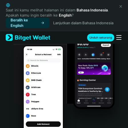
English
日本語
Saat ini kamu melihat halaman ini dalam
Bahasa Indonesia
.
Apakah kamu ingin beralih ke
English
?
Tiếng Việt
Beralih ke
Lanjutkan dalam Bahasa Indonesia
Русский
English
Español (Latinoamérica)
Türkçe
Unduh sekarang
Italiano
Français
Deutsch
简体中文
繁體中文
Português (Portugal)
Bahasa Indonesia
ภาษาไทย
हिन्दी
বাংলা
Español
Português (Brasil)
Español (Argentina)