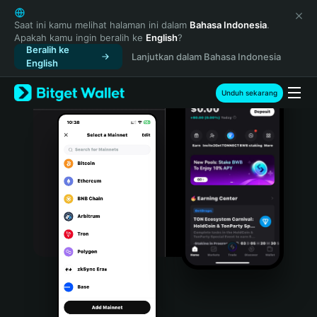
English
日本語
Saat ini kamu melihat halaman ini dalam
Bahasa Indonesia
.
Apakah kamu ingin beralih ke
English
?
Tiếng Việt
Beralih ke
Lanjutkan dalam Bahasa Indonesia
Русский
English
Español (Latinoamérica)
Türkçe
Unduh sekarang
Italiano
Français
Deutsch
简体中文
繁體中文
Português (Portugal)
Bahasa Indonesia
ภาษาไทย
हिन्दी
বাংলা
Español
Português (Brasil)
Español (Argentina)