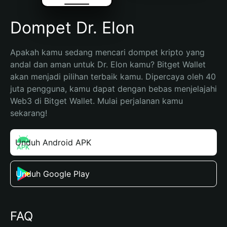
Dompet Dr. Elon
Apakah kamu sedang mencari dompet kripto yang 
andal dan aman untuk Dr. Elon kamu? Bitget Wallet 
akan menjadi pilihan terbaik kamu. Dipercaya oleh 40 
juta pengguna, kamu dapat dengan bebas menjelajahi 
Web3 di Bitget Wallet. Mulai perjalanan kamu 
sekarang!
Unduh Android APK
Unduh Google Play
FAQ