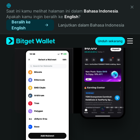
English
日本語
Saat ini kamu melihat halaman ini dalam
Bahasa Indonesia
.
Apakah kamu ingin beralih ke
English
?
Tiếng Việt
Beralih ke
Lanjutkan dalam Bahasa Indonesia
Русский
English
Español (Latinoamérica)
Türkçe
Unduh sekarang
Italiano
Français
Deutsch
简体中文
繁體中文
Português (Portugal)
Bahasa Indonesia
ภาษาไทย
हिन्दी
বাংলা
Español
Português (Brasil)
Español (Argentina)