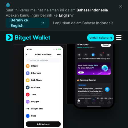
English
日本語
Saat ini kamu melihat halaman ini dalam
Bahasa Indonesia
.
Apakah kamu ingin beralih ke
English
?
Tiếng Việt
Beralih ke
Lanjutkan dalam Bahasa Indonesia
Русский
English
Español (Latinoamérica)
Türkçe
Unduh sekarang
Italiano
Français
Deutsch
简体中文
繁體中文
Português (Portugal)
Bahasa Indonesia
ภาษาไทย
हिन्दी
বাংলা
Español
Português (Brasil)
Español (Argentina)