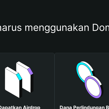
arus menggunakan Do
Dapatkan Airdrop
Dana Perlindungan B