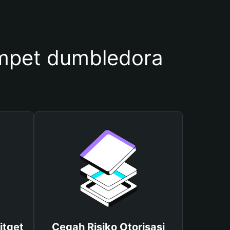
mpet dumbledora
itget
Cegah Risiko Otorisasi