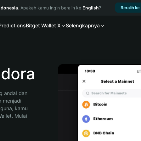
ndonesia
. Apakah kamu ingin beralih ke
English
?
Beralih ke
Predictions
Bitget Wallet X
Selengkapnya
dora
 andal dan 
 menjadi 
gguna, kamu 
llet. Mulai 