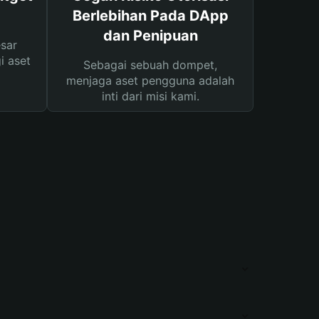
Berlebihan Pada DApp
dan Penipuan
sar
i aset
Sebagai sebuah dompet,
menjaga aset pengguna adalah
inti dari misi kami.