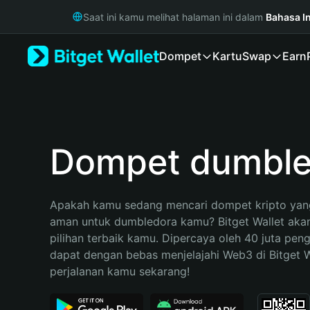
English
Saat ini kamu melihat halaman ini dalam
Bahasa I
日本語
Tiếng Việt
Dompet
Kartu
Swap
Earn
Русский
Español (Latinoamérica)
Türkçe
Italiano
Français
Deutsch
Dompet dumble
简体中文
繁體中文
Português (Portugal)
Apakah kamu sedang mencari dompet kripto yang
Bahasa Indonesia
aman untuk dumbledora kamu? Bitget Wallet akan
ภาษาไทย
pilihan terbaik kamu. Dipercaya oleh 40 juta pen
हिन्दी
dapat dengan bebas menjelajahi Web3 di Bitget Wa
বাংলা
perjalanan kamu sekarang!
Español
Português (Brasil)
Español (Argentina)