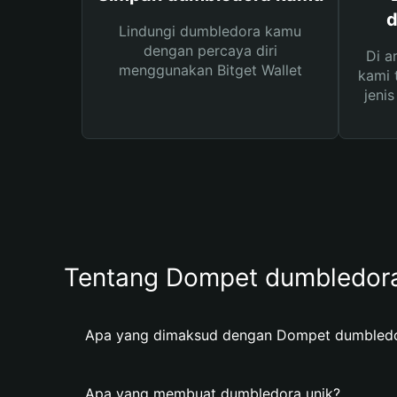
d
Lindungi dumbledora kamu
dengan percaya diri
Di a
menggunakan Bitget Wallet
kami 
jeni
Tentang Dompet dumbledor
Apa yang dimaksud dengan Dompet dumbled
Apa yang membuat dumbledora unik?