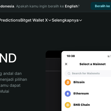
ndonesia
. Apakah kamu ingin beralih ke
English
?
Beralih ke
Predictions
Bitget Wallet X
Selengkapnya
IND
 andal dan 
njadi pilihan 
kamu dapat 
ulai 