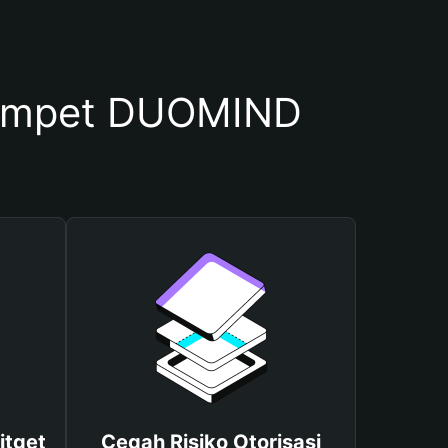
ompet DUOMIND
itget
Cegah Risiko Otorisasi