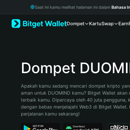
English
Saat ini kamu melihat halaman ini dalam
Bahasa I
日本語
Tiếng Việt
Dompet
Kartu
Swap
Earn
Русский
Español (Latinoamérica)
Türkçe
Italiano
Français
Deutsch
Dompet DUOM
简体中文
繁體中文
Português (Portugal)
Apakah kamu sedang mencari dompet kripto yang
Bahasa Indonesia
aman untuk DUOMIND kamu? Bitget Wallet akan me
ภาษาไทย
terbaik kamu. Dipercaya oleh 40 juta pengguna, 
हिन्दी
dengan bebas menjelajahi Web3 di Bitget Wallet. M
বাংলা
perjalanan kamu sekarang!
Español
Português (Brasil)
Español (Argentina)