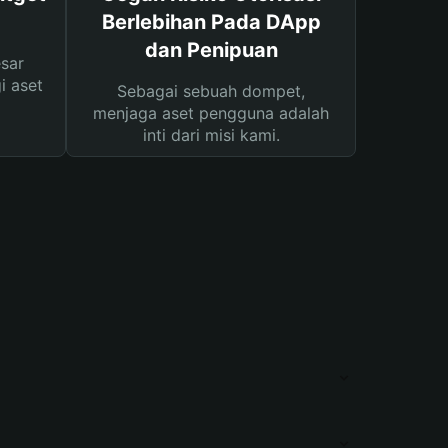
Berlebihan Pada DApp
dan Penipuan
sar
i aset
Sebagai sebuah dompet,
menjaga aset pengguna adalah
inti dari misi kami.