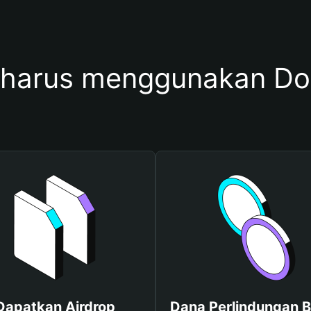
 harus menggunakan D
Dapatkan Airdrop
Dana Perlindungan B