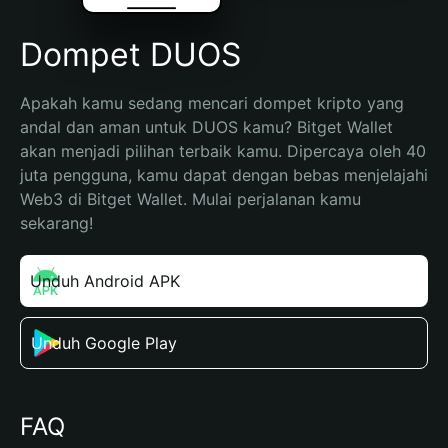
Dompet DUOS
Apakah kamu sedang mencari dompet kripto yang 
andal dan aman untuk DUOS kamu? Bitget Wallet 
akan menjadi pilihan terbaik kamu. Dipercaya oleh 40 
juta pengguna, kamu dapat dengan bebas menjelajahi 
Web3 di Bitget Wallet. Mulai perjalanan kamu 
sekarang!
Unduh Android APK
Unduh Google Play
FAQ