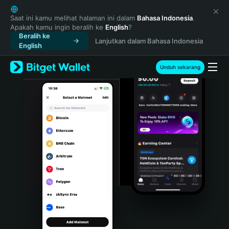
English
日本語
Saat ini kamu melihat halaman ini dalam
Bahasa Indonesia
.
Apakah kamu ingin beralih ke
English
?
Tiếng Việt
Beralih ke
Lanjutkan dalam Bahasa Indonesia
Русский
English
Español (Latinoamérica)
Türkçe
Unduh sekarang
Italiano
Français
Deutsch
简体中文
繁體中文
Português (Portugal)
Bahasa Indonesia
ภาษาไทย
हिन्दी
বাংলা
Español
Português (Brasil)
Español (Argentina)