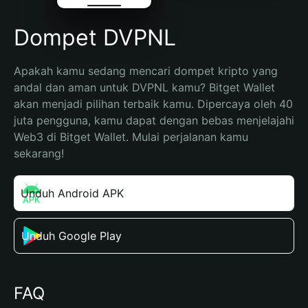
Dompet DVPNL
Apakah kamu sedang mencari dompet kripto yang 
andal dan aman untuk DVPNL kamu? Bitget Wallet 
akan menjadi pilihan terbaik kamu. Dipercaya oleh 40 
juta pengguna, kamu dapat dengan bebas menjelajahi 
Web3 di Bitget Wallet. Mulai perjalanan kamu 
sekarang!
Unduh Android APK
Unduh Google Play
FAQ