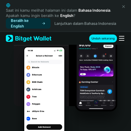
English
日本語
Saat ini kamu melihat halaman ini dalam
Bahasa Indonesia
.
Apakah kamu ingin beralih ke
English
?
Tiếng Việt
Beralih ke
Lanjutkan dalam Bahasa Indonesia
Русский
English
Español (Latinoamérica)
Türkçe
Unduh sekarang
Italiano
Français
Deutsch
简体中文
繁體中文
Português (Portugal)
Bahasa Indonesia
ภาษาไทย
हिन्दी
বাংলা
Español
Português (Brasil)
Español (Argentina)