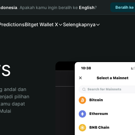
ndonesia
. Apakah kamu ingin beralih ke
English
?
Beralih ke
Predictions
Bitget Wallet X
Selengkapnya
FS
 andal dan 
jadi pilihan 
kamu dapat 
ulai 