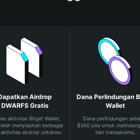
Dapatkan Airdrop
Dana Perlindungan B
DWARFS Gratis
Wallet
rea aktivitas Bitget Wallet,
Dana perlindungan sebe
telah menyiapkan berbagai
$300 juta untuk melindung
s aktivitas airdrop untukmu
dan transaksimu.