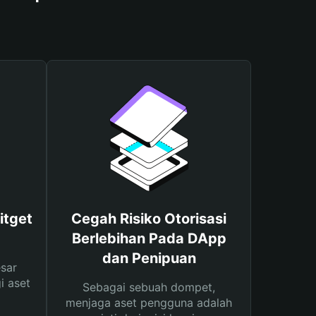
itget
Cegah Risiko Otorisasi
Berlebihan Pada DApp
dan Penipuan
sar
i aset
Sebagai sebuah dompet,
menjaga aset pengguna adalah