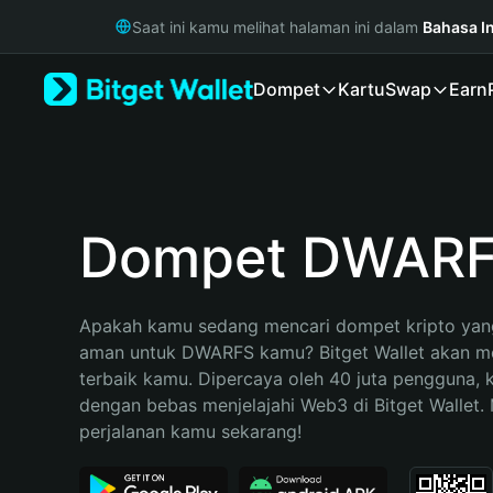
English
Saat ini kamu melihat halaman ini dalam
Bahasa I
日本語
Tiếng Việt
Dompet
Kartu
Swap
Earn
Русский
Español (Latinoamérica)
Türkçe
Italiano
Français
Deutsch
Dompet DWAR
简体中文
繁體中文
Português (Portugal)
Apakah kamu sedang mencari dompet kripto yang
Bahasa Indonesia
aman untuk DWARFS kamu? Bitget Wallet akan men
ภาษาไทย
terbaik kamu. Dipercaya oleh 40 juta pengguna, 
हिन्दी
dengan bebas menjelajahi Web3 di Bitget Wallet. M
বাংলা
perjalanan kamu sekarang!
Español
Português (Brasil)
Español (Argentina)