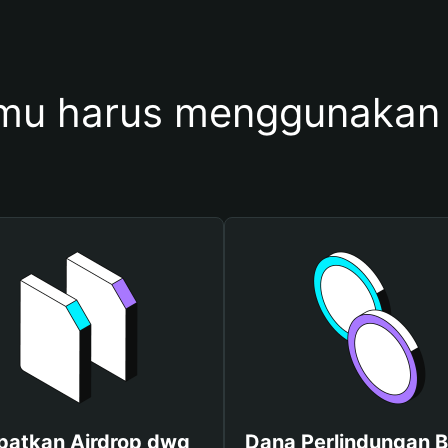
mu harus menggunakan
patkan Airdrop dwg
Dana Perlindungan B