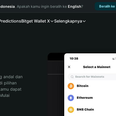
ndonesia
. Apakah kamu ingin beralih ke
English
?
Beralih ke
Predictions
Bitget Wallet X
Selengkapnya
 andal dan 
 pilihan 
kamu dapat 
ulai 