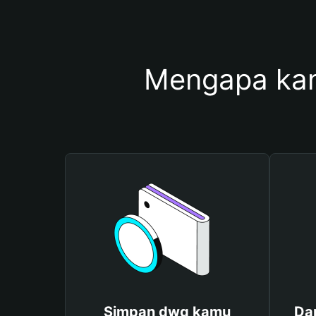
Mengapa ka
Simpan dwg kamu
Da