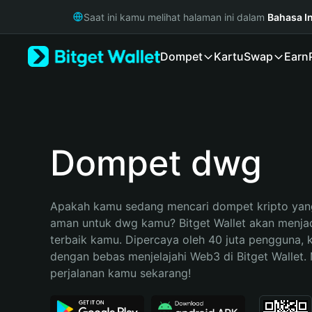
English
Saat ini kamu melihat halaman ini dalam
Bahasa I
日本語
Tiếng Việt
Dompet
Kartu
Swap
Earn
Русский
Español (Latinoamérica)
Türkçe
Italiano
Français
Deutsch
Dompet dwg
简体中文
繁體中文
Português (Portugal)
Apakah kamu sedang mencari dompet kripto yang
Bahasa Indonesia
aman untuk dwg kamu? Bitget Wallet akan menjadi
ภาษาไทย
terbaik kamu. Dipercaya oleh 40 juta pengguna, 
हिन्दी
dengan bebas menjelajahi Web3 di Bitget Wallet. M
বাংলা
perjalanan kamu sekarang!
Español
Português (Brasil)
Español (Argentina)