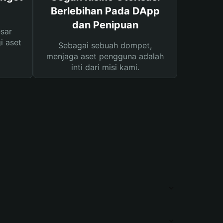
Berlebihan Pada DApp
dan Penipuan
sar
i aset
Sebagai sebuah dompet,
menjaga aset pengguna adalah
inti dari misi kami.