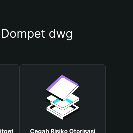
 Dompet dwg
itget
Cegah Risiko Otorisasi