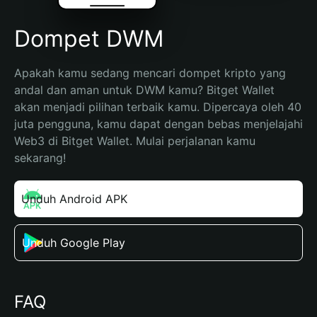
Dompet DWM
Apakah kamu sedang mencari dompet kripto yang 
andal dan aman untuk DWM kamu? Bitget Wallet 
akan menjadi pilihan terbaik kamu. Dipercaya oleh 40 
juta pengguna, kamu dapat dengan bebas menjelajahi 
Web3 di Bitget Wallet. Mulai perjalanan kamu 
sekarang!
Unduh Android APK
Unduh Google Play
FAQ