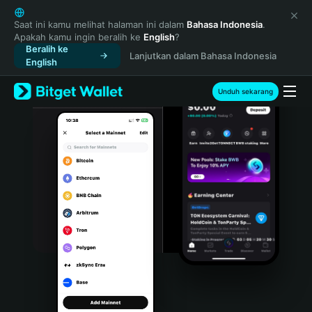
English
日本語
Saat ini kamu melihat halaman ini dalam
Bahasa Indonesia
.
Apakah kamu ingin beralih ke
English
?
Tiếng Việt
Beralih ke
Lanjutkan dalam Bahasa Indonesia
Русский
English
Español (Latinoamérica)
Türkçe
Unduh sekarang
Italiano
Français
Deutsch
简体中文
繁體中文
Português (Portugal)
Bahasa Indonesia
ภาษาไทย
हिन्दी
বাংলা
Español
Português (Brasil)
Español (Argentina)