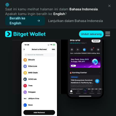
English
日本語
Saat ini kamu melihat halaman ini dalam
Bahasa Indonesia
.
Apakah kamu ingin beralih ke
English
?
Tiếng Việt
Beralih ke
Lanjutkan dalam Bahasa Indonesia
Русский
English
Español (Latinoamérica)
Türkçe
Unduh sekarang
Italiano
Français
Deutsch
简体中文
繁體中文
Português (Portugal)
Bahasa Indonesia
ภาษาไทย
हिन्दी
বাংলা
Español
Português (Brasil)
Español (Argentina)