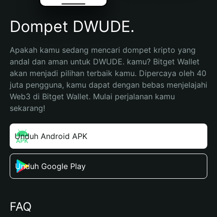
Dompet DWUDE.
Apakah kamu sedang mencari dompet kripto yang 
andal dan aman untuk DWUDE. kamu? Bitget Wallet 
akan menjadi pilihan terbaik kamu. Dipercaya oleh 40 
juta pengguna, kamu dapat dengan bebas menjelajahi 
Web3 di Bitget Wallet. Mulai perjalanan kamu 
sekarang!
Unduh Android APK
Unduh Google Play
FAQ