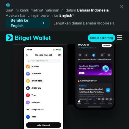
English
日本語
Saat ini kamu melihat halaman ini dalam
Bahasa Indonesia
.
Apakah kamu ingin beralih ke
English
?
Tiếng Việt
Beralih ke
Lanjutkan dalam Bahasa Indonesia
Русский
English
Español (Latinoamérica)
Türkçe
Unduh sekarang
Italiano
Français
Deutsch
简体中文
繁體中文
Português (Portugal)
Bahasa Indonesia
ภาษาไทย
हिन्दी
বাংলা
Español
Português (Brasil)
Español (Argentina)