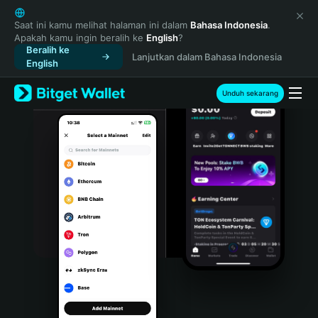
English
日本語
Saat ini kamu melihat halaman ini dalam
Bahasa Indonesia
.
Apakah kamu ingin beralih ke
English
?
Tiếng Việt
Beralih ke
Lanjutkan dalam Bahasa Indonesia
Русский
English
Español (Latinoamérica)
Türkçe
Unduh sekarang
Italiano
Français
Deutsch
简体中文
繁體中文
Português (Portugal)
Bahasa Indonesia
ภาษาไทย
हिन्दी
বাংলা
Español
Português (Brasil)
Español (Argentina)