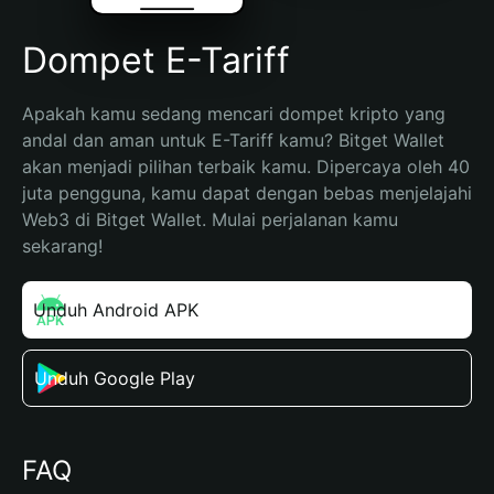
Dompet E-Tariff
Apakah kamu sedang mencari dompet kripto yang 
andal dan aman untuk E-Tariff kamu? Bitget Wallet 
akan menjadi pilihan terbaik kamu. Dipercaya oleh 40 
juta pengguna, kamu dapat dengan bebas menjelajahi 
Web3 di Bitget Wallet. Mulai perjalanan kamu 
sekarang!
Unduh Android APK
Unduh Google Play
FAQ