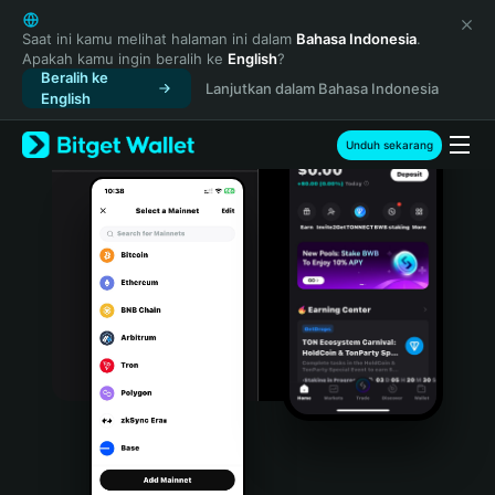
English
日本語
Saat ini kamu melihat halaman ini dalam
Bahasa Indonesia
.
Apakah kamu ingin beralih ke
English
?
Tiếng Việt
Beralih ke
Lanjutkan dalam Bahasa Indonesia
Русский
English
Español (Latinoamérica)
Türkçe
Unduh sekarang
Italiano
Français
Deutsch
简体中文
繁體中文
Português (Portugal)
Bahasa Indonesia
ภาษาไทย
हिन्दी
বাংলা
Español
Português (Brasil)
Español (Argentina)