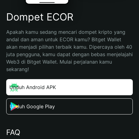
Dompet ECOR
Apakah kamu sedang mencari dompet kripto yang 
andal dan aman untuk ECOR kamu? Bitget Wallet 
akan menjadi pilihan terbaik kamu. Dipercaya oleh 40 
juta pengguna, kamu dapat dengan bebas menjelajahi 
Web3 di Bitget Wallet. Mulai perjalanan kamu 
sekarang!
Unduh Android APK
Unduh Google Play
FAQ