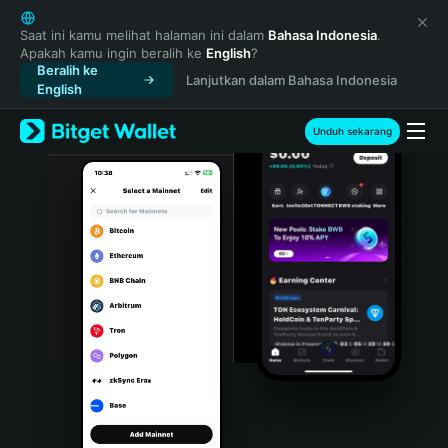
English
日本語
Saat ini kamu melihat halaman ini dalam
Bahasa Indonesia
.
Apakah kamu ingin beralih ke
English
?
Tiếng Việt
Beralih ke
Lanjutkan dalam Bahasa Indonesia
Русский
English
Español (Latinoamérica)
Türkçe
Unduh sekarang
Italiano
Français
Deutsch
简体中文
繁體中文
Português (Portugal)
Bahasa Indonesia
ภาษาไทย
हिन्दी
বাংলা
Español
Português (Brasil)
Español (Argentina)