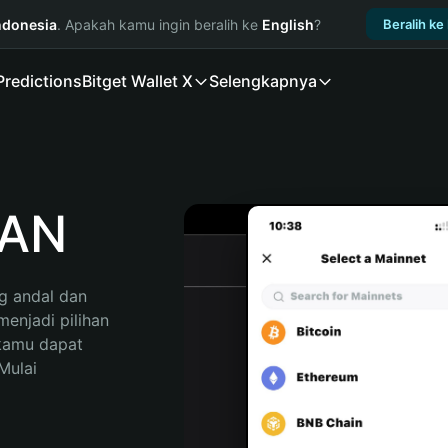
ndonesia
. Apakah kamu ingin beralih ke
English
?
Beralih ke
Predictions
Bitget Wallet X
Selengkapnya
MAN
 andal dan 
njadi pilihan 
kamu dapat 
ulai 