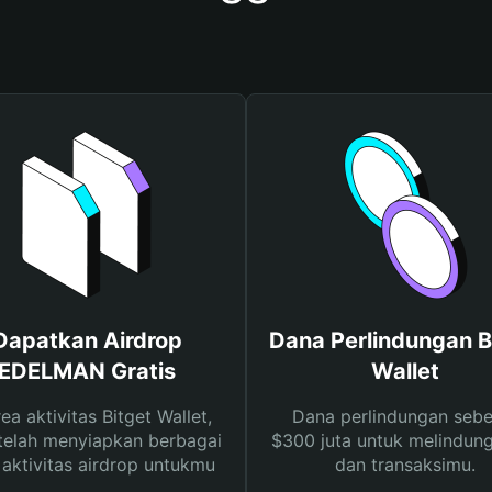
Dapatkan Airdrop
Dana Perlindungan B
EDELMAN Gratis
Wallet
rea aktivitas Bitget Wallet,
Dana perlindungan sebe
telah menyiapkan berbagai
$300 juta untuk melindung
s aktivitas airdrop untukmu
dan transaksimu.