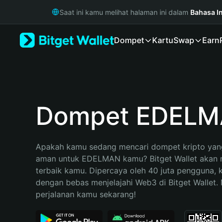
English
Saat ini kamu melihat halaman ini dalam
Bahasa I
日本語
Tiếng Việt
Dompet
Kartu
Swap
Earn
Русский
Español (Latinoamérica)
Türkçe
Italiano
Français
Deutsch
Dompet EDEL
简体中文
繁體中文
Português (Portugal)
Apakah kamu sedang mencari dompet kripto yang
Bahasa Indonesia
aman untuk EDELMAN kamu? Bitget Wallet akan me
ภาษาไทย
terbaik kamu. Dipercaya oleh 40 juta pengguna, 
हिन्दी
dengan bebas menjelajahi Web3 di Bitget Wallet. M
বাংলা
perjalanan kamu sekarang!
Español
Português (Brasil)
Español (Argentina)