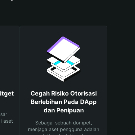
itget
Cegah Risiko Otorisasi
Berlebihan Pada DApp
dan Penipuan
sar
i aset
Sebagai sebuah dompet,
menjaga aset pengguna adalah