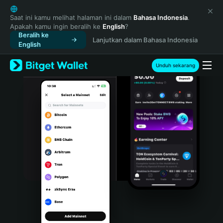
English
日本語
Saat ini kamu melihat halaman ini dalam
Bahasa Indonesia
.
Apakah kamu ingin beralih ke
English
?
Tiếng Việt
Beralih ke
Lanjutkan dalam Bahasa Indonesia
Русский
English
Español (Latinoamérica)
Türkçe
Unduh sekarang
Italiano
Français
Deutsch
简体中文
繁體中文
Português (Portugal)
Bahasa Indonesia
ภาษาไทย
हिन्दी
বাংলা
Español
Português (Brasil)
Español (Argentina)