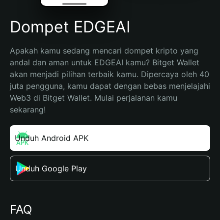
Dompet EDGEAI
Apakah kamu sedang mencari dompet kripto yang 
andal dan aman untuk EDGEAI kamu? Bitget Wallet 
akan menjadi pilihan terbaik kamu. Dipercaya oleh 40 
juta pengguna, kamu dapat dengan bebas menjelajahi 
Web3 di Bitget Wallet. Mulai perjalanan kamu 
sekarang!
Unduh Android APK
Unduh Google Play
FAQ