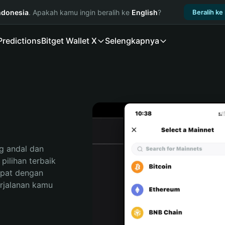
ndonesia
. Apakah kamu ingin beralih ke
English
?
Beralih ke
Predictions
Bitget Wallet X
Selengkapnya
 andal dan 
ilihan terbaik 
pat dengan 
rjalanan kamu 