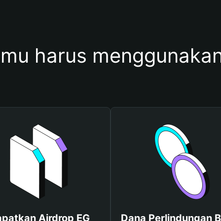
mu harus menggunaka
patkan Airdrop EG
Dana Perlindungan B