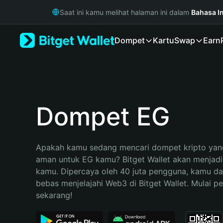
English
Saat ini kamu melihat halaman ini dalam
Bahasa I
日本語
Tiếng Việt
Dompet
Kartu
Swap
Earn
Русский
Español (Latinoamérica)
Türkçe
Italiano
Français
Deutsch
Dompet EG
简体中文
繁體中文
Português (Portugal)
Apakah kamu sedang mencari dompet kripto yang
Bahasa Indonesia
aman untuk EG kamu? Bitget Wallet akan menjadi p
ภาษาไทย
kamu. Dipercaya oleh 40 juta pengguna, kamu da
हिन्दी
bebas menjelajahi Web3 di Bitget Wallet. Mulai pe
বাংলা
sekarang!
Español
Português (Brasil)
Español (Argentina)