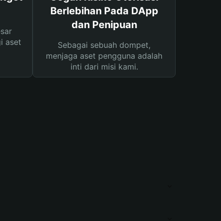
Berlebihan Pada DApp
dan Penipuan
sar
i aset
Sebagai sebuah dompet,
menjaga aset pengguna adalah
inti dari misi kami.