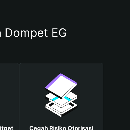
n Dompet EG
itget
Cegah Risiko Otorisasi