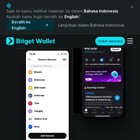
English
日本語
Saat ini kamu melihat halaman ini dalam
Bahasa Indonesia
.
Apakah kamu ingin beralih ke
English
?
Tiếng Việt
Beralih ke
Lanjutkan dalam Bahasa Indonesia
Русский
English
Español (Latinoamérica)
Türkçe
Unduh sekarang
Italiano
Français
Deutsch
简体中文
繁體中文
Português (Portugal)
Bahasa Indonesia
ภาษาไทย
हिन्दी
বাংলা
Español
Português (Brasil)
Español (Argentina)