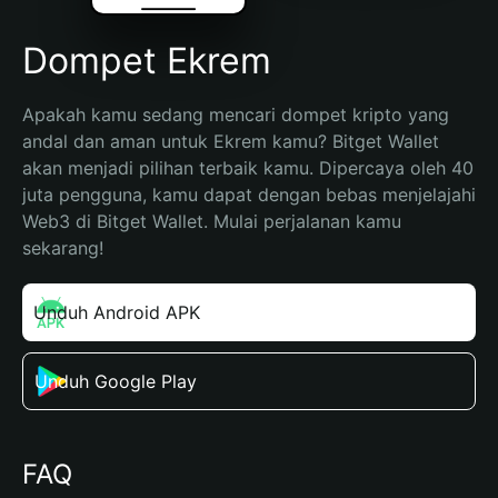
Dompet Ekrem
Apakah kamu sedang mencari dompet kripto yang 
andal dan aman untuk Ekrem kamu? Bitget Wallet 
akan menjadi pilihan terbaik kamu. Dipercaya oleh 40 
juta pengguna, kamu dapat dengan bebas menjelajahi 
Web3 di Bitget Wallet. Mulai perjalanan kamu 
sekarang!
Unduh Android APK
Unduh Google Play
FAQ