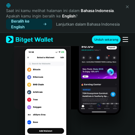
English
日本語
Saat ini kamu melihat halaman ini dalam
Bahasa Indonesia
.
Apakah kamu ingin beralih ke
English
?
Tiếng Việt
Beralih ke
Lanjutkan dalam Bahasa Indonesia
Русский
English
Español (Latinoamérica)
Türkçe
Unduh sekarang
Italiano
Français
Deutsch
简体中文
繁體中文
Português (Portugal)
Bahasa Indonesia
ภาษาไทย
हिन्दी
বাংলা
Español
Português (Brasil)
Español (Argentina)