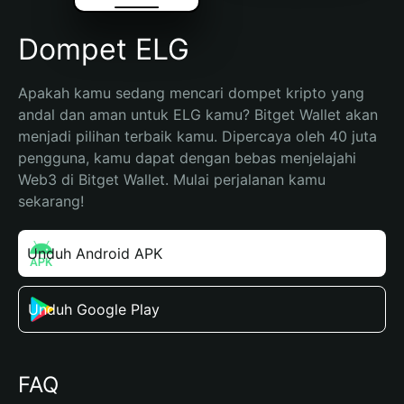
Dompet ELG
Apakah kamu sedang mencari dompet kripto yang 
andal dan aman untuk ELG kamu? Bitget Wallet akan 
menjadi pilihan terbaik kamu. Dipercaya oleh 40 juta 
pengguna, kamu dapat dengan bebas menjelajahi 
Web3 di Bitget Wallet. Mulai perjalanan kamu 
sekarang!
Unduh Android APK
Unduh Google Play
FAQ