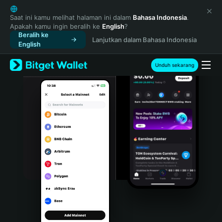
English
日本語
Saat ini kamu melihat halaman ini dalam
Bahasa Indonesia
.
Apakah kamu ingin beralih ke
English
?
Tiếng Việt
Beralih ke
Lanjutkan dalam Bahasa Indonesia
Русский
English
Español (Latinoamérica)
Türkçe
Unduh sekarang
Italiano
Français
Deutsch
简体中文
繁體中文
Português (Portugal)
Bahasa Indonesia
ภาษาไทย
हिन्दी
বাংলা
Español
Português (Brasil)
Español (Argentina)