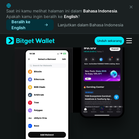
English
日本語
Saat ini kamu melihat halaman ini dalam
Bahasa Indonesia
.
Apakah kamu ingin beralih ke
English
?
Tiếng Việt
Beralih ke
Lanjutkan dalam Bahasa Indonesia
Русский
English
Español (Latinoamérica)
Türkçe
Unduh sekarang
Italiano
Français
Deutsch
简体中文
繁體中文
Português (Portugal)
Bahasa Indonesia
ภาษาไทย
हिन्दी
বাংলা
Español
Português (Brasil)
Español (Argentina)