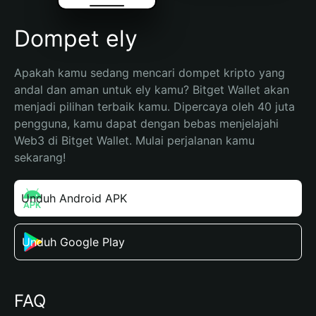
Dompet ely
Apakah kamu sedang mencari dompet kripto yang 
andal dan aman untuk ely kamu? Bitget Wallet akan 
menjadi pilihan terbaik kamu. Dipercaya oleh 40 juta 
pengguna, kamu dapat dengan bebas menjelajahi 
Web3 di Bitget Wallet. Mulai perjalanan kamu 
sekarang!
Unduh Android APK
Unduh Google Play
FAQ