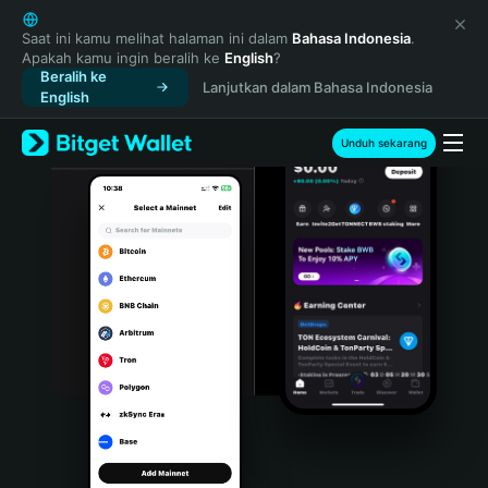
English
日本語
Saat ini kamu melihat halaman ini dalam
Bahasa Indonesia
.
Apakah kamu ingin beralih ke
English
?
Tiếng Việt
Beralih ke
Lanjutkan dalam Bahasa Indonesia
Русский
English
Español (Latinoamérica)
Türkçe
Unduh sekarang
Italiano
Français
Deutsch
简体中文
繁體中文
Português (Portugal)
Bahasa Indonesia
ภาษาไทย
हिन्दी
বাংলা
Español
Português (Brasil)
Español (Argentina)