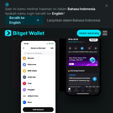
English
日本語
Saat ini kamu melihat halaman ini dalam
Bahasa Indonesia
.
Apakah kamu ingin beralih ke
English
?
Tiếng Việt
Beralih ke
Lanjutkan dalam Bahasa Indonesia
Русский
English
Español (Latinoamérica)
Türkçe
Unduh sekarang
Italiano
Français
Deutsch
简体中文
繁體中文
Português (Portugal)
Bahasa Indonesia
ภาษาไทย
हिन्दी
বাংলা
Español
Português (Brasil)
Español (Argentina)