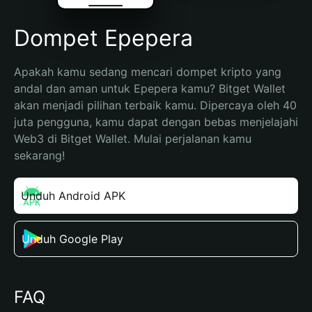
Dompet Epepera
Apakah kamu sedang mencari dompet kripto yang 
andal dan aman untuk Epepera kamu? Bitget Wallet 
akan menjadi pilihan terbaik kamu. Dipercaya oleh 40 
juta pengguna, kamu dapat dengan bebas menjelajahi 
Web3 di Bitget Wallet. Mulai perjalanan kamu 
sekarang!
Unduh Android APK
Unduh Google Play
FAQ