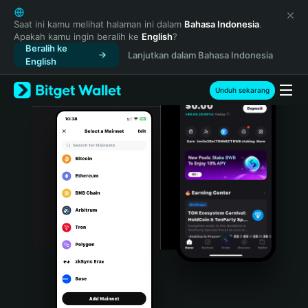
English
日本語
Saat ini kamu melihat halaman ini dalam
Bahasa Indonesia
.
Apakah kamu ingin beralih ke
English
?
Tiếng Việt
Beralih ke
Lanjutkan dalam Bahasa Indonesia
Русский
English
Español (Latinoamérica)
Türkçe
Unduh sekarang
Italiano
Français
Deutsch
简体中文
繁體中文
Português (Portugal)
Bahasa Indonesia
ภาษาไทย
हिन्दी
বাংলা
Español
Português (Brasil)
Español (Argentina)