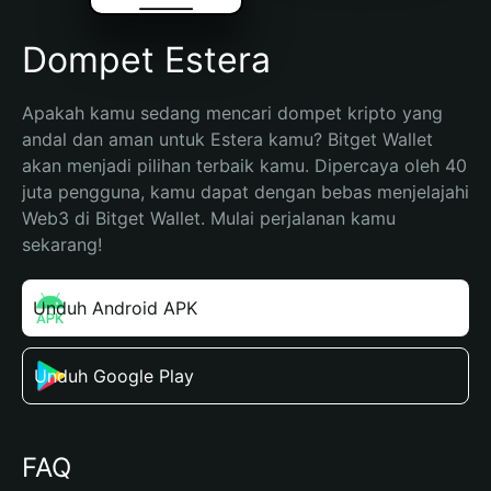
Dompet Estera
Apakah kamu sedang mencari dompet kripto yang 
andal dan aman untuk Estera kamu? Bitget Wallet 
akan menjadi pilihan terbaik kamu. Dipercaya oleh 40 
juta pengguna, kamu dapat dengan bebas menjelajahi 
Web3 di Bitget Wallet. Mulai perjalanan kamu 
sekarang!
Unduh Android APK
Unduh Google Play
FAQ