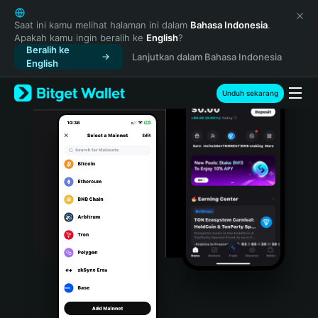
English
日本語
Saat ini kamu melihat halaman ini dalam
Bahasa Indonesia
.
Apakah kamu ingin beralih ke
English
?
Tiếng Việt
Beralih ke
Lanjutkan dalam Bahasa Indonesia
Русский
English
Español (Latinoamérica)
Türkçe
Unduh sekarang
Italiano
Français
Deutsch
简体中文
繁體中文
Português (Portugal)
Bahasa Indonesia
ภาษาไทย
हिन्दी
বাংলা
Español
Português (Brasil)
Español (Argentina)