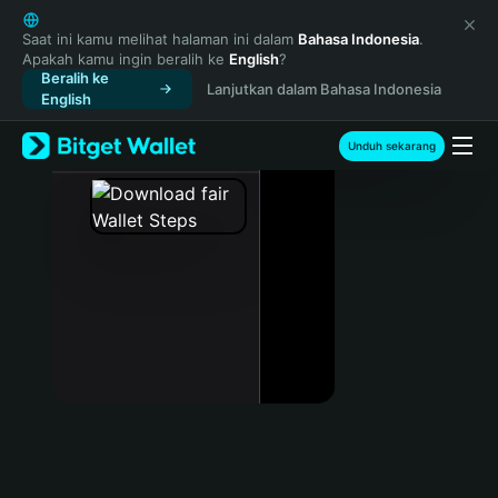
English
日本語
Saat ini kamu melihat halaman ini dalam
Bahasa Indonesia
.
Apakah kamu ingin beralih ke
English
?
Tiếng Việt
Beralih ke
Lanjutkan dalam Bahasa Indonesia
Русский
English
Español (Latinoamérica)
Türkçe
Unduh sekarang
Italiano
Français
Deutsch
简体中文
繁體中文
Português (Portugal)
Bahasa Indonesia
ภาษาไทย
हिन्दी
বাংলা
Español
Português (Brasil)
Español (Argentina)