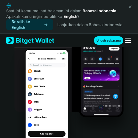
English
日本語
Saat ini kamu melihat halaman ini dalam
Bahasa Indonesia
.
Apakah kamu ingin beralih ke
English
?
Tiếng Việt
Beralih ke
Lanjutkan dalam Bahasa Indonesia
Русский
English
Español (Latinoamérica)
Türkçe
Unduh sekarang
Italiano
Français
Deutsch
简体中文
繁體中文
Português (Portugal)
Bahasa Indonesia
ภาษาไทย
हिन्दी
বাংলা
Español
Português (Brasil)
Español (Argentina)