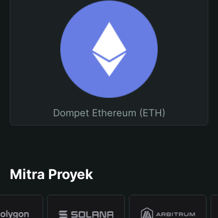
Dompet Ethereum (ETH)
Mitra Proyek