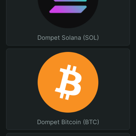
Dompet Solana (SOL)
Dompet Bitcoin (BTC)