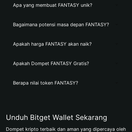
Apa yang membuat FANTASY unik?
Bagaimana potensi masa depan FANTASY?
Apakah harga FANTASY akan naik?
Apakah Dompet FANTASY Gratis?
Berapa nilai token FANTASY?
Unduh Bitget Wallet Sekarang
Dompet kripto terbaik dan aman yang dipercaya oleh