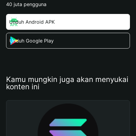
40 juta pengguna
Unduh Android APK
Unduh Google Play
Kamu mungkin juga akan menyukai 
konten ini