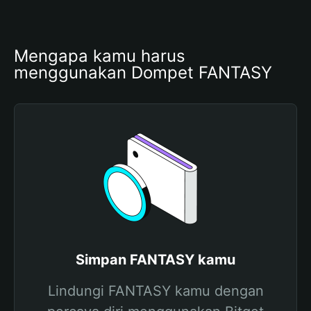
Mengapa kamu harus 
menggunakan Dompet FANTASY
Simpan FANTASY kamu
Lindungi FANTASY kamu dengan