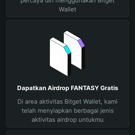
percaya diri menggunakan Bitget
Wallet
Dapatkan Airdrop FANTASY Gratis
Di area aktivitas Bitget Wallet, kami
telah menyiapkan berbagai jenis
aktivitas airdrop untukmu