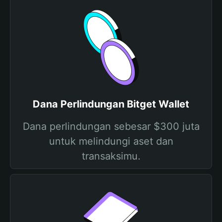
Dana Perlindungan Bitget Wallet
Dana perlindungan sebesar $300 juta
untuk melindungi aset dan
transaksimu.