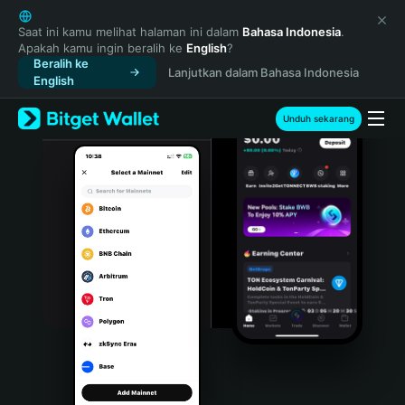
English
日本語
Saat ini kamu melihat halaman ini dalam
Bahasa Indonesia
.
Apakah kamu ingin beralih ke
English
?
Tiếng Việt
Beralih ke
Lanjutkan dalam Bahasa Indonesia
Русский
English
Español (Latinoamérica)
Türkçe
Unduh sekarang
Italiano
Français
Deutsch
简体中文
繁體中文
Português (Portugal)
Bahasa Indonesia
ภาษาไทย
हिन्दी
বাংলা
Español
Português (Brasil)
Español (Argentina)