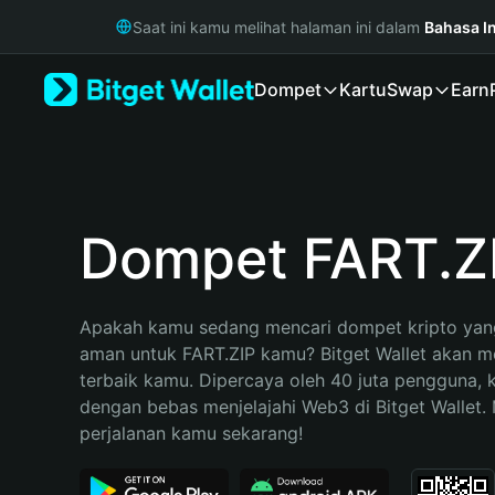
English
Saat ini kamu melihat halaman ini dalam
Bahasa I
日本語
Tiếng Việt
Dompet
Kartu
Swap
Earn
Русский
Español (Latinoamérica)
Türkçe
Italiano
Français
Deutsch
Dompet FART.Z
简体中文
繁體中文
Português (Portugal)
Apakah kamu sedang mencari dompet kripto yang
Bahasa Indonesia
aman untuk FART.ZIP kamu? Bitget Wallet akan men
ภาษาไทย
terbaik kamu. Dipercaya oleh 40 juta pengguna, 
हिन्दी
dengan bebas menjelajahi Web3 di Bitget Wallet. M
বাংলা
perjalanan kamu sekarang!
Español
Português (Brasil)
Español (Argentina)