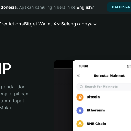
ndonesia
. Apakah kamu ingin beralih ke
English
?
Beralih ke
Predictions
Bitget Wallet X
Selengkapnya
IP
 andal dan 
jadi pilihan 
kamu dapat 
ulai 