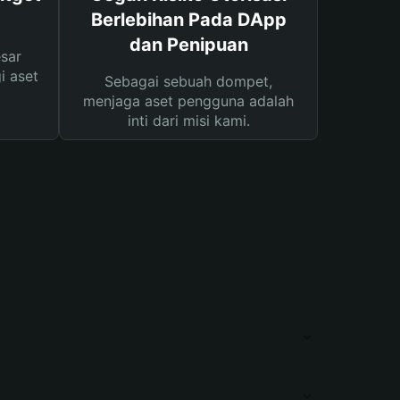
Berlebihan Pada DApp
dan Penipuan
sar
i aset
Sebagai sebuah dompet,
menjaga aset pengguna adalah
inti dari misi kami.