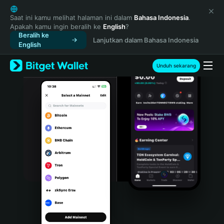
English
日本語
Saat ini kamu melihat halaman ini dalam
Bahasa Indonesia
.
Apakah kamu ingin beralih ke
English
?
Tiếng Việt
Beralih ke
Lanjutkan dalam Bahasa Indonesia
Русский
English
Español (Latinoamérica)
Türkçe
Unduh sekarang
Italiano
Français
Deutsch
简体中文
繁體中文
Português (Portugal)
Bahasa Indonesia
ภาษาไทย
हिन्दी
বাংলা
Español
Português (Brasil)
Español (Argentina)