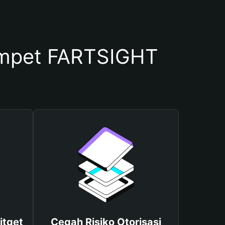
mpet FARTSIGHT
itget
Cegah Risiko Otorisasi