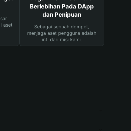
Berlebihan Pada DApp
dan Penipuan
sar
i aset
Sebagai sebuah dompet,
menjaga aset pengguna adalah
inti dari misi kami.