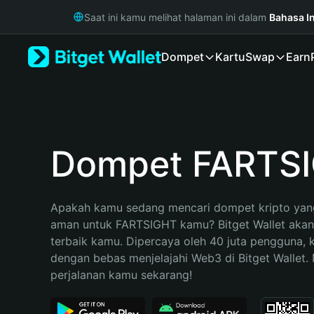
English
Saat ini kamu melihat halaman ini dalam
Bahasa I
日本語
Tiếng Việt
Dompet
Kartu
Swap
Earn
Русский
Español (Latinoamérica)
Türkçe
Italiano
Français
Deutsch
Dompet FARTS
简体中文
繁體中文
Português (Portugal)
Apakah kamu sedang mencari dompet kripto yang
Bahasa Indonesia
aman untuk FARTSIGHT kamu? Bitget Wallet akan m
ภาษาไทย
terbaik kamu. Dipercaya oleh 40 juta pengguna, 
हिन्दी
dengan bebas menjelajahi Web3 di Bitget Wallet. M
বাংলা
perjalanan kamu sekarang!
Español
Português (Brasil)
Español (Argentina)