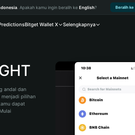
ndonesia
. Apakah kamu ingin beralih ke
English
?
Beralih ke
Predictions
Bitget Wallet X
Selengkapnya
IGHT
 andal dan 
enjadi pilihan 
kamu dapat 
ulai 