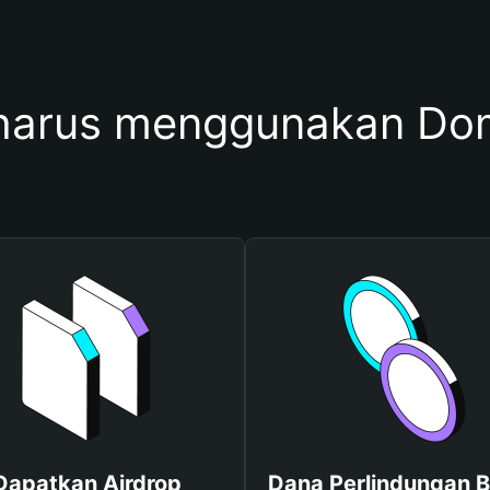
harus menggunakan Do
Dapatkan Airdrop
Dana Perlindungan B