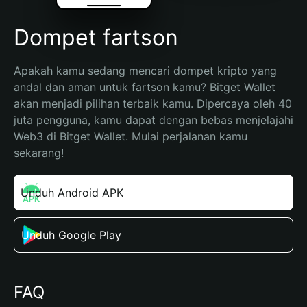
Dompet fartson
Apakah kamu sedang mencari dompet kripto yang 
andal dan aman untuk fartson kamu? Bitget Wallet 
akan menjadi pilihan terbaik kamu. Dipercaya oleh 40 
juta pengguna, kamu dapat dengan bebas menjelajahi 
Web3 di Bitget Wallet. Mulai perjalanan kamu 
sekarang!
Unduh Android APK
Unduh Google Play
FAQ