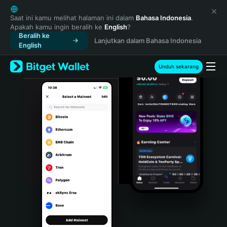
English
日本語
Saat ini kamu melihat halaman ini dalam
Bahasa Indonesia
.
Apakah kamu ingin beralih ke
English
?
Tiếng Việt
Beralih ke
Lanjutkan dalam Bahasa Indonesia
Русский
English
Español (Latinoamérica)
Türkçe
Unduh sekarang
Italiano
Français
Deutsch
简体中文
繁體中文
Português (Portugal)
Bahasa Indonesia
ภาษาไทย
हिन्दी
বাংলা
Español
Português (Brasil)
Español (Argentina)