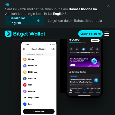
English
日本語
Saat ini kamu melihat halaman ini dalam
Bahasa Indonesia
.
Apakah kamu ingin beralih ke
English
?
Tiếng Việt
Beralih ke
Lanjutkan dalam Bahasa Indonesia
Русский
English
Español (Latinoamérica)
Türkçe
Unduh sekarang
Italiano
Français
Deutsch
简体中文
繁體中文
Português (Portugal)
Bahasa Indonesia
ภาษาไทย
हिन्दी
বাংলা
Español
Português (Brasil)
Español (Argentina)