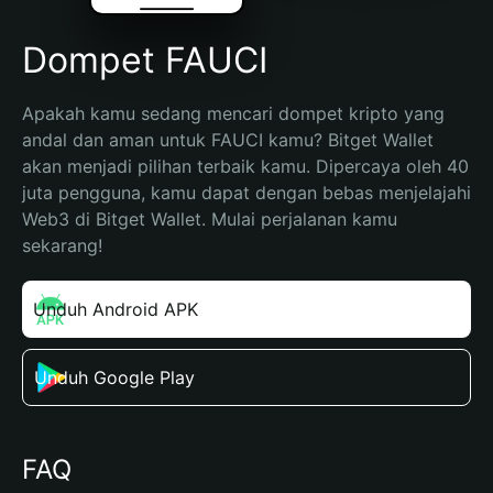
Dompet FAUCI
Apakah kamu sedang mencari dompet kripto yang 
andal dan aman untuk FAUCI kamu? Bitget Wallet 
akan menjadi pilihan terbaik kamu. Dipercaya oleh 40 
juta pengguna, kamu dapat dengan bebas menjelajahi 
Web3 di Bitget Wallet. Mulai perjalanan kamu 
sekarang!
Unduh Android APK
Unduh Google Play
FAQ