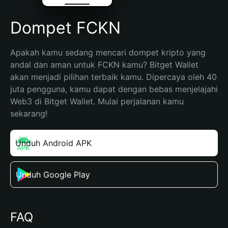
Dompet FCKN
Apakah kamu sedang mencari dompet kripto yang 
andal dan aman untuk FCKN kamu? Bitget Wallet 
akan menjadi pilihan terbaik kamu. Dipercaya oleh 40 
juta pengguna, kamu dapat dengan bebas menjelajahi 
Web3 di Bitget Wallet. Mulai perjalanan kamu 
sekarang!
Unduh Android APK
Unduh Google Play
FAQ