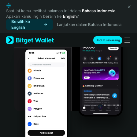
English
日本語
Saat ini kamu melihat halaman ini dalam
Bahasa Indonesia
.
Apakah kamu ingin beralih ke
English
?
Tiếng Việt
Beralih ke
Lanjutkan dalam Bahasa Indonesia
Русский
English
Español (Latinoamérica)
Türkçe
Unduh sekarang
Italiano
Français
Deutsch
简体中文
繁體中文
Português (Portugal)
Bahasa Indonesia
ภาษาไทย
हिन्दी
বাংলা
Español
Português (Brasil)
Español (Argentina)