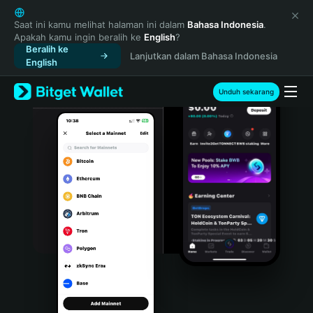
English
日本語
Saat ini kamu melihat halaman ini dalam
Bahasa Indonesia
.
Apakah kamu ingin beralih ke
English
?
Tiếng Việt
Beralih ke
Lanjutkan dalam Bahasa Indonesia
Русский
English
Español (Latinoamérica)
Türkçe
Unduh sekarang
Italiano
Français
Deutsch
简体中文
繁體中文
Português (Portugal)
Bahasa Indonesia
ภาษาไทย
हिन्दी
বাংলা
Español
Português (Brasil)
Español (Argentina)