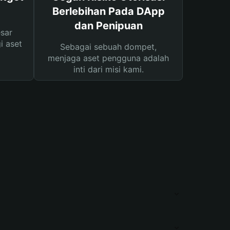
Berlebihan Pada DApp
dan Penipuan
sar
i aset
Sebagai sebuah dompet,
menjaga aset pengguna adalah
inti dari misi kami.