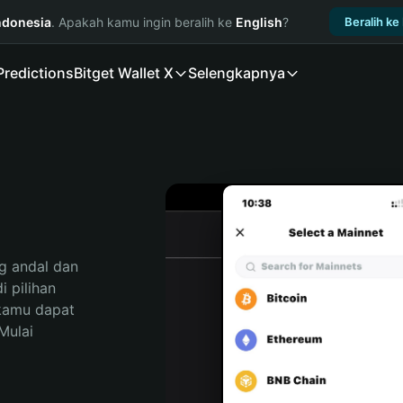
ndonesia
. Apakah kamu ingin beralih ke
English
?
Beralih ke
Predictions
Bitget Wallet X
Selengkapnya
 andal dan 
pilihan 
kamu dapat 
ulai 