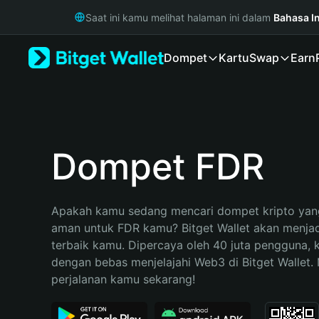
English
Saat ini kamu melihat halaman ini dalam
Bahasa I
日本語
Tiếng Việt
Dompet
Kartu
Swap
Earn
Русский
Español (Latinoamérica)
Türkçe
Italiano
Français
Deutsch
Dompet FDR
简体中文
繁體中文
Português (Portugal)
Apakah kamu sedang mencari dompet kripto yang
Bahasa Indonesia
aman untuk FDR kamu? Bitget Wallet akan menjadi 
ภาษาไทย
terbaik kamu. Dipercaya oleh 40 juta pengguna, 
हिन्दी
dengan bebas menjelajahi Web3 di Bitget Wallet. M
বাংলা
perjalanan kamu sekarang!
Español
Português (Brasil)
Español (Argentina)