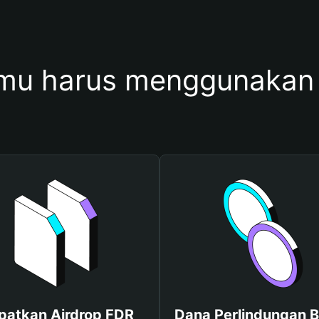
mu harus menggunakan
patkan Airdrop FDR
Dana Perlindungan B