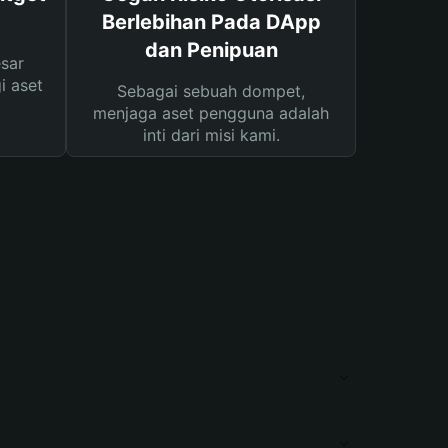
Berlebihan Pada DApp
dan Penipuan
sar
i aset
Sebagai sebuah dompet,
menjaga aset pengguna adalah
inti dari misi kami.