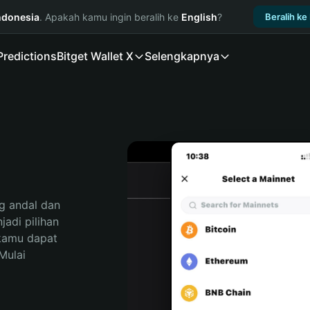
ndonesia
. Apakah kamu ingin beralih ke
English
?
Beralih ke
Predictions
Bitget Wallet X
Selengkapnya
 andal dan 
adi pilihan 
kamu dapat 
ulai 