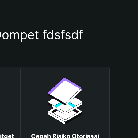
ompet fdsfsdf
itget
Cegah Risiko Otorisasi