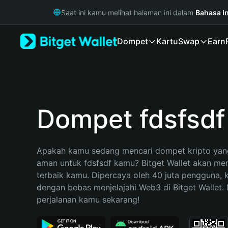
English
Saat ini kamu melihat halaman ini dalam
Bahasa I
日本語
Tiếng Việt
Dompet
Kartu
Swap
Earn
Русский
Español (Latinoamérica)
Türkçe
Italiano
Français
Deutsch
Dompet fdsfsdf
简体中文
繁體中文
Português (Portugal)
Apakah kamu sedang mencari dompet kripto yang
Bahasa Indonesia
aman untuk fdsfsdf kamu? Bitget Wallet akan menj
ภาษาไทย
terbaik kamu. Dipercaya oleh 40 juta pengguna, 
हिन्दी
dengan bebas menjelajahi Web3 di Bitget Wallet. M
বাংলা
perjalanan kamu sekarang!
Español
Português (Brasil)
Español (Argentina)