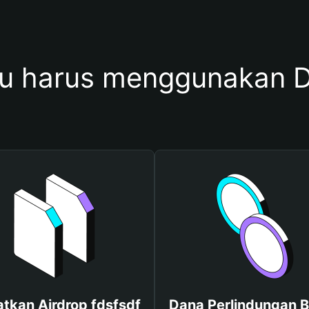
 harus menggunakan D
tkan Airdrop fdsfsdf
Dana Perlindungan B