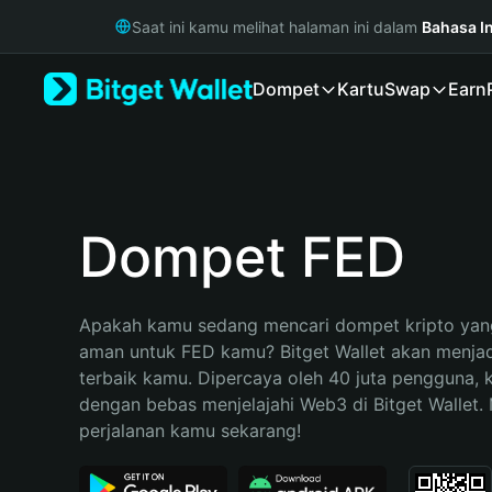
English
Saat ini kamu melihat halaman ini dalam
Bahasa I
日本語
Tiếng Việt
Dompet
Kartu
Swap
Earn
Русский
Español (Latinoamérica)
Türkçe
Italiano
Français
Deutsch
Dompet FED
简体中文
繁體中文
Português (Portugal)
Apakah kamu sedang mencari dompet kripto yang
Bahasa Indonesia
aman untuk FED kamu? Bitget Wallet akan menjadi 
ภาษาไทย
terbaik kamu. Dipercaya oleh 40 juta pengguna, 
हिन्दी
dengan bebas menjelajahi Web3 di Bitget Wallet. M
বাংলা
perjalanan kamu sekarang!
Español
Português (Brasil)
Español (Argentina)