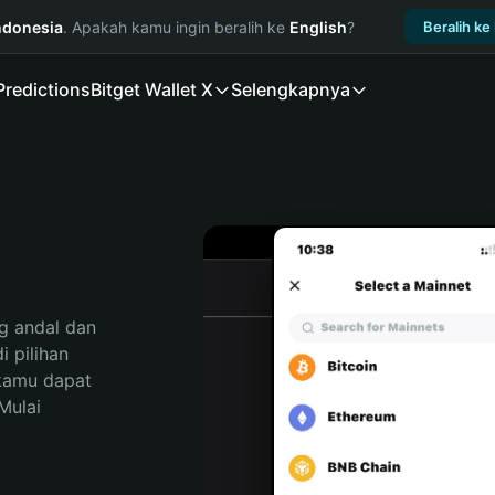
ndonesia
. Apakah kamu ingin beralih ke
English
?
Beralih ke
Predictions
Bitget Wallet X
Selengkapnya
 andal dan 
pilihan 
kamu dapat 
ulai 