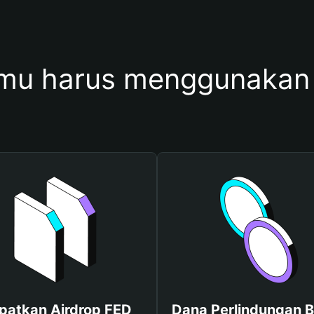
mu harus menggunakan
patkan Airdrop FED
Dana Perlindungan B