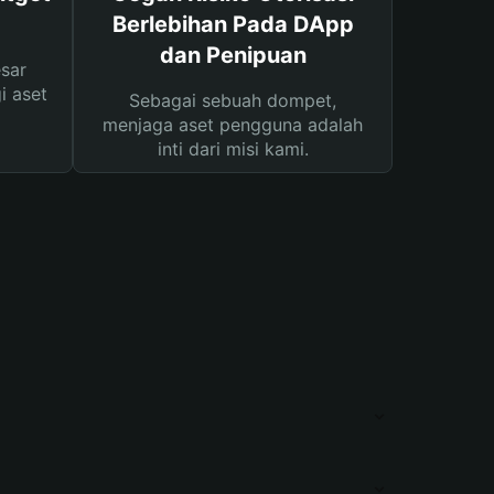
Berlebihan Pada DApp
dan Penipuan
sar
i aset
Sebagai sebuah dompet,
menjaga aset pengguna adalah
inti dari misi kami.