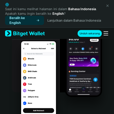
English
日本語
Saat ini kamu melihat halaman ini dalam
Bahasa Indonesia
.
Apakah kamu ingin beralih ke
English
?
Tiếng Việt
Beralih ke
Lanjutkan dalam Bahasa Indonesia
Русский
English
Español (Latinoamérica)
Türkçe
Unduh sekarang
Italiano
Français
Deutsch
简体中文
繁體中文
Português (Portugal)
Bahasa Indonesia
ภาษาไทย
हिन्दी
বাংলা
Español
Português (Brasil)
Español (Argentina)