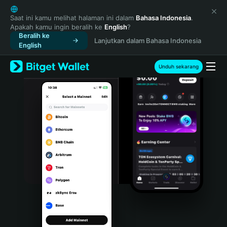
English
日本語
Saat ini kamu melihat halaman ini dalam
Bahasa Indonesia
.
Apakah kamu ingin beralih ke
English
?
Tiếng Việt
Beralih ke
Lanjutkan dalam Bahasa Indonesia
Русский
English
Español (Latinoamérica)
Türkçe
Unduh sekarang
Italiano
Français
Deutsch
简体中文
繁體中文
Português (Portugal)
Bahasa Indonesia
ภาษาไทย
हिन्दी
বাংলা
Español
Português (Brasil)
Español (Argentina)